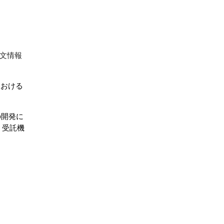
文情報
における
の開発に
 受託機