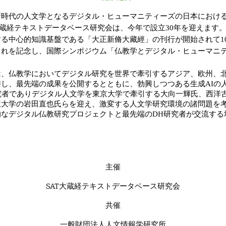
時代の人文学となるデジタル・ヒューマニティーズの日本におけ
大蔵経テキストデータベース研究会は、今年で設立30年を迎えます。
る中心的知識基盤である「大正新脩大藏經」の刊行が開始されて1
これを記念し、国際シンポジウム「仏教学とデジタル・ヒューマニ
は、仏教学においてデジタル研究を世界で牽引するアジア、欧州、北
し、最先端の成果を公開するとともに、勃興しつつある生成AIの
究者でありデジタル人文学を東京大学で牽引する大向一輝氏、西洋古
屋大学の岩田直也氏らを迎え、激変する人文学研究環境の諸問題を
的なデジタル仏教研究プロジェクトと最先端のDH研究者が交流する
主催
SAT大蔵経テキストデータベース研究会
共催
一般財団法人人文情報学研究所