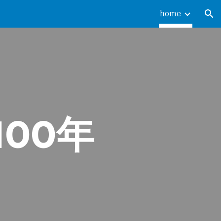
home
ion
00年