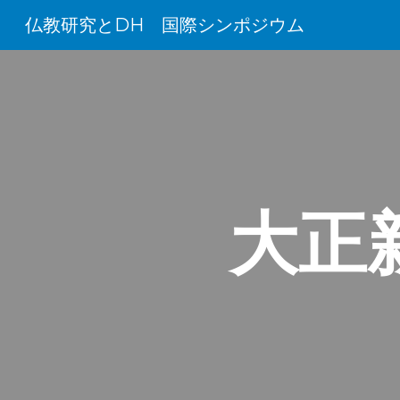
仏教研究とDH 国際シンポジウム
Sk
大正