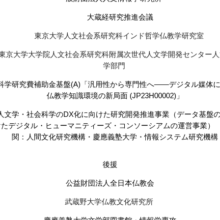
大蔵経研究推進会議
東京大学人文社会系研究科インド哲学仏教学研究室
東京大学大学院人文社会系研究科附属次世代人文学開発センター人
学部門
科学研究費補助金基盤(A)「汎用性から専門性へ――デジタル媒体
仏教学知識環境の新局面 (JP23H00002)」
人文学・社会科学のDX化に向けた研究開発推進事業（データ基盤
けたデジタル・ヒューマニティーズ・コンソーシアムの運営事業）
関：人間文化研究機構・慶應義塾大学・情報システム研究機構
後援
公益財団法人全日本仏教会
武蔵野大学仏教文化研究所